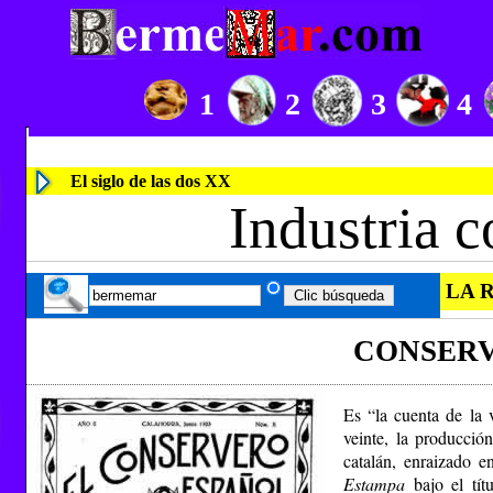
1
2
3
4
El siglo de las dos XX
Industria c
LA 
CONSERV
Es “la cuenta de la v
veinte, la producció
catalán, enraizado 
Estampa
bajo el tít