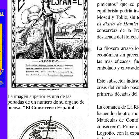
pimientos” que se p
equilibrista podría i
Moscú y Tokio, sin t
El diario de Hamlet
conservera de la Pr
destacada del floreci
La filoxera arrasó l
económica sin precend
las más eficaces, fu
embotado y envasado 
Este subsector indust
crisis del viñedo pas
primeras décadas del
La imagen superior es una de las
portadas de un número de su órgano de
La comarca de La Rio
prensa:
"El Conservero Español"
.
haciendo de otro mon
Matrículas de Contri
conservero". Primero 
Logroño, con la expa