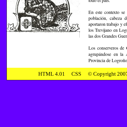
todo el país.
En este contexto se 
población, cabeza d
aportaron trabajo y e
los Trevijano en Log
las dos Grandes Guer
Los conserveros de C
agrupándose en la
Provincia de Logroño
HTML 4.01
CSS
© Copyright 200