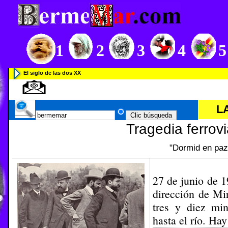
1
2
3
4
5
El siglo de las dos XX
L
Tragedia ferrov
"Dormid en paz
27 de junio de 1
dirección de Mi
tres y diez min
hasta el río. Ha