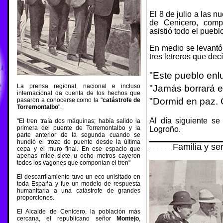
El 8 de julio a las 
de Cenicero, comp
asistió todo el puebl
En medio se levantó 
tres letreros que dec
"Este pueblo enlu
La prensa regional, nacional e incluso
"Jamás borrará e
internacional da cuenta de los hechos que
"Dormid en paz. 
pasaron a conocerse como la "
catástrofe de
Torremontalbo
".
Al día siguiente s
"El tren traía dos máquinas; había salido la
primera del puente de Torremontalbo y la
Logroño.
parte anterior de la segunda cuando se
hundió el trozo de puente desde la última
Familia y se
cepa y el muro final. En ese espacio que
apenas mide siete u ocho metros cayeron
todos los vagones que componían el tren"
El descarrilamiento tuvo un eco unisitado en
toda España y fue un modelo de respuesta
humanitaria a una catástrofe de grandes
proporciones.
El Alcalde de Cenicero, la población más
cercana, el republicano señor
Montejo
,