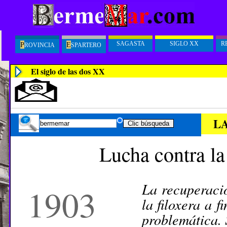
SAGASTA
SIGLO XX
R
P
E
ROVINCIA
SPARTERO
El siglo de las dos XX
L
Lucha contra la
La recuperaci
1903
la filoxera a f
problemática. 