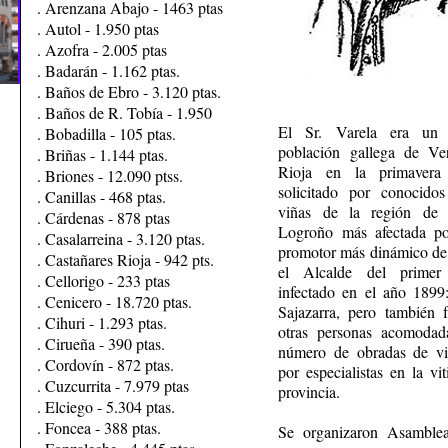
. Arenzana Abajo - 1463 ptas
. Autol - 1.950 ptas
. Azofra - 2.005 ptas
. Badarán - 1.162 ptas.
. Baños de Ebro - 3.120 ptas.
. Baños de R. Tobía - 1.950
El Sr. Varela era un 
. Bobadilla - 105 ptas.
población gallega de Ve
. Briñas - 1.144 ptas.
Rioja en la primaver
. Briones - 12.090 ptss.
solicitado por conocidos
. Canillas - 468 ptas.
viñas de la región de 
. Cárdenas - 878 ptas
Logroño más afectada por
. Casalarreina - 3.120 ptas.
promotor más dinámico de 
. Castañares Rioja - 942 pts.
el Alcalde del primer
. Cellorigo - 233 ptas
infectado en el año 1899:
. Cenicero - 18.720 ptas.
Sajazarra, pero también 
. Cihuri - 1.293 ptas.
otras personas acomoda
. Cirueña - 390 ptas.
número de obradas de vi
. Cordovín - 872 ptas.
por especialistas en la vit
. Cuzcurrita - 7.979 ptas
provincia.
. Elciego - 5.304 ptas.
. Foncea - 388 ptas.
Se organizaron Asamblea