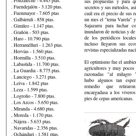
. Fonzaleche - 4.445 ptas.
sus propuestas y para q
. Fuendejalón - 3.120 ptas.
secretos y sus métodos, as
. Fuenmayor - 7.605 ptas
cuál era el precio de sus 
un mes el "tema Varela" y
. Galbárruli - 858 ptas.
Sajazarra para luchar con
. Gimileo - 1.147 ptas.
inundaron de noticias y de
. Grañón - 503 ptas.
de los periódicos locale
. Haro - 10.790 ptas
incluso llegaron sus ec
. Herramélluri - 1.263 ptas.
revistas especializadas nac
. Hervías - 1.560 ptas.
. Hormilla - 3.510 ptas.
El optimismo fue el ambien
. Labastida - 11.700 ptas.
agricultores y muy pocos 
. La Guardia - 8.775 ptas.
razonadas "al milagro V
. Lanciego - 3.271 ptas.
hubo algunos tan espe
. Leiva - 1.842 ptas
remedio que retiraro
. Leza - 1.599 ptas.
encargadasa a los viveros
. Logroño - 7.800 ptas.
pies de cepas americanas.
. Los Arcos - 5.650 ptas.
. Miranda - 4.680 ptas.
, Moreda - 1.170 ptas.
. Nájera - 5.633 ptas.
. Navaridas - 2.356 ptas.
. Ochánduri - 1.581 ptas.